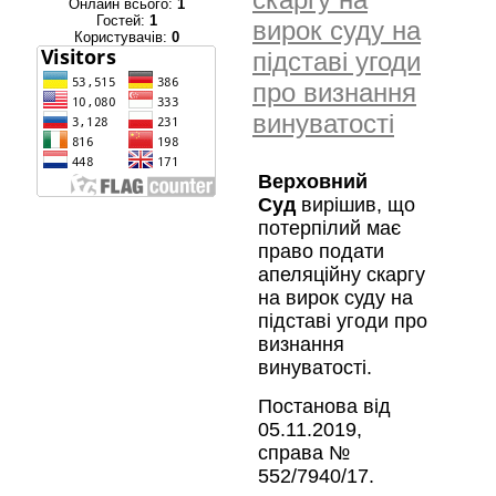
Онлайн всього:
1
Гостей:
1
вирок суду на
Користувачів:
0
підставі угоди
про визнання
винуватості
Верховний
Суд
вирішив, що
потерпілий має
право подати
апеляційну скаргу
на вирок суду на
підставі угоди про
визнання
винуватості.
Постанова від
05.11.2019,
справа №
552/7940/17.