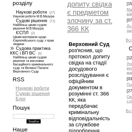
допиту свідка
розділу
[15
Ма
є предметом
Наукові роботи
[27]
ві
Наукові роботи М.В.Мазура
злочину за ст.
[07
Судові рішення
[71]
Найбільш цікаві судові
Ду
366 КК
рішення М.В.Мазура
за
ЄСПЛ
[2]
Цікаві матеріали щодо
Всі
Європейського суду з прав
Верховний Суд
людини
С
Судова практика
роз'яснив, що
ККС і ВП ВС
[6]
протокол допиту
Найбільш цікаві судові
[12
рішення та висновки
свідка на стадії
Ух
Касаційного кримінального
суду та Великої Палати
ви
досудового
Верховного Суду
ма
розслідування є
RSS
[03
офіційним
По
документом в
Наукові роботи
[27
розумінні ст. 366
Судові рішення
Ок
Блог
КК, яка
сл
передбачає
Пошук
Всі
кримінальну
відповідальність
за службове
Наше
підроблення.