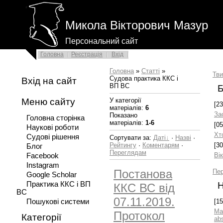
Микола Вікторович Мазур
Персональний сайт
Головна
Реєстрація
Вхід
Головна
»
Статті
»
Тв
Судова практика ККС і
Вхід на сайт
ВП ВС
Б
Меню сайту
У категорії
[23
матеріалів
:
6
За
Показано
Головна сторінка
матеріалів
:
1-6
[05
Наукові роботи
Хт
Судові рішення
Сортувати за
:
Даті
·
Назві
·
Рейтингу
·
Коментарям
·
[30
Блог
Переглядам
Ві
Facebook
Instagram
Постанова
Пер
Google Scholar
Практика ККС і ВП
Н
ККС ВС від
ВС
07.11.2019.
Пошукові системи
[15
Ма
Протокол
Категорії
ab