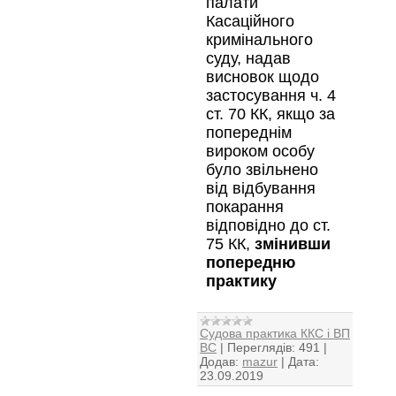
палати
Касаційного
кримінального
суду, надав
висновок щодо
застосування ч. 4
ст. 70 КК, якщо за
попереднім
вироком особу
було звільнено
від відбування
покарання
відповідно до ст.
75 КК,
змінивши
попередню
практику
Судова практика ККС і ВП
ВС
|
Переглядів:
491
|
Додав:
mazur
|
Дата:
23.09.2019