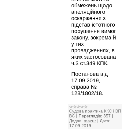
обмежень щодо
апеляційного
оскарження з
підстав істотного
порушення вимог
закону, зокрема й
у тих
провадженнях, в
яких застосована
ч.3 ст.349 КПК.
Постанова від
17.09.2019,
справа №
128/1802/18.
Судова практика ККС і ВП
ВС
|
Переглядів:
357
|
Додав:
mazur
|
Дата:
17.09.2019