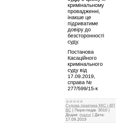
кримінальному
провадженні,
інакше це
підриватиме
довіру до
безсторонності
суду.
Постанова
Касаційного
кримінального
суду від
17.09.2019,
справа №
277/599/15-к
Судова практика ККС і ВП
ВС
|
Переглядів:
3010
|
Додав:
mazur
|
Дата:
17.09.2019