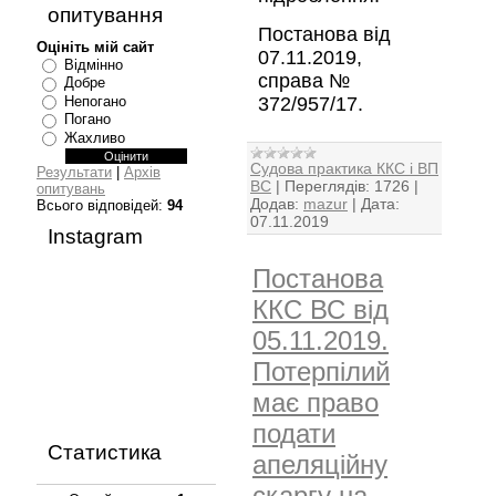
опитування
Постанова від
Оцініть мій сайт
07.11.2019,
Відмінно
справа №
Добре
372/957/17.
Непогано
Погано
Жахливо
Судова практика ККС і ВП
Результати
|
Архів
ВС
|
Переглядів:
1726
|
опитувань
Додав:
mazur
|
Дата:
Всього відповідей:
94
07.11.2019
Instagram
Постанова
ККС ВС від
05.11.2019.
Потерпілий
має право
подати
Статистика
апеляційну
скаргу на